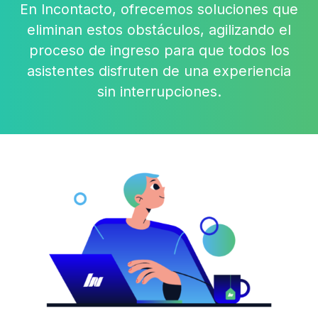
En Incontacto, ofrecemos soluciones que
eliminan estos obstáculos, agilizando el
proceso de ingreso para que todos los
asistentes disfruten de una experiencia
sin interrupciones.