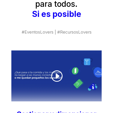
para todos.
Si es posible
#EventosLovers | #RecursosLovers