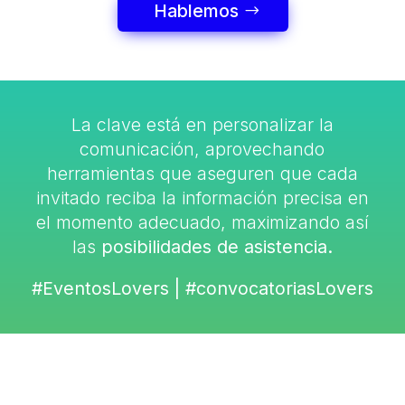
Hablemos
La clave está en personalizar la
comunicación, aprovechando
herramientas que aseguren que cada
invitado reciba la información precisa en
el momento adecuado, maximizando así
las
posibilidades de asistencia.
#EventosLovers | #convocatoriasLovers