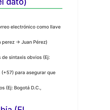
l dato)
rreo electrónico como llave
n perez → Juan Pérez)
de sintaxis obvios (Ej:
s (+57) para asegurar que
 (Ej: Bogotá D.C.,
ia (El