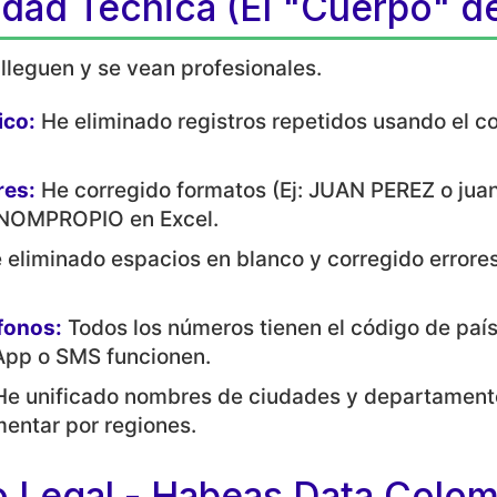
lidad Técnica (El "Cuerpo" de
leguen y se vean profesionales.
ico:
He eliminado registros repetidos usando el co
res:
He corregido formatos (Ej: JUAN PEREZ o jua
 NOMPROPIO en Excel.
eliminado espacios en blanco y corregido errores 
fonos:
Todos los números tienen el código de paí
pp o SMS funcionen.
e unificado nombres de ciudades y departamentos
mentar por regiones.
 Legal - Habeas Data Colomb