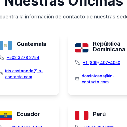
Nuestras Oficinas
cuentra la información de contacto de nuestras sed
República
Guatemala
Dominicana
+502 3278 2754
+1 (809) 407-4050
iris.castaneda@in-
dominicana@in-
contacto.com
contacto.com
Ecuador
Perú