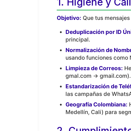
1. Higiene y Ca
Objetivo:
Que tus mensajes l
Deduplicación por ID Ún
principal.
Normalización de Nomb
usando funciones como
Limpieza de Correos:
He 
gmal.com → gmail.com).
Estandarización de Telé
las campañas de WhatsA
Geografía Colombiana:
H
Medellín, Cali) para seg
2. Cumplimiento