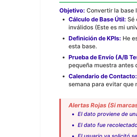
Objetivo:
Convertir la base 
Cálculo de Base Útil:
Sé 
inválidos (Este es mi univ
Definición de KPIs:
He es
esta base.
Prueba de Envío (A/B Te
pequeña muestra antes d
Calendario de Contacto
semana para evitar qu
Alertas Rojas (Si marca
El dato proviene de u
El dato fue recolectado
El usuario ya solicitó s