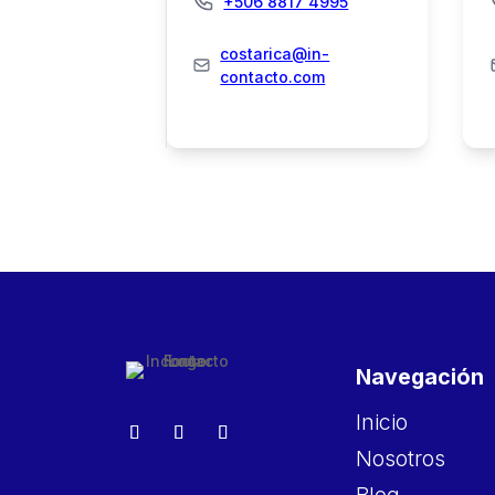
+506 8817 4995
costarica@in-
contacto.com
Navegación
Inicio
Nosotros
Blog