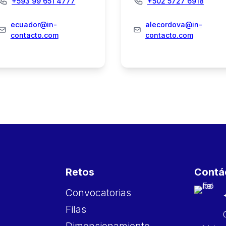
+593 99 651 4777
+502 5727 6918
ecuador@in-
alecordova@in-
contacto.com
contacto.com
Retos
Contá
Convocatorias
Filas
Dimensionamiento