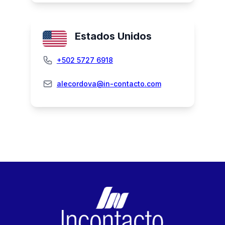
Estados Unidos
+502 5727 6918
alecordova@in-contacto.com